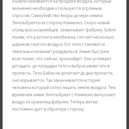
и Бэйли наживаются на продаже воздуха, который
жизненно необходим и пользуется огромным
спросом. Самоубийство Аноры дочери химика
Энгельбректа на сторону Клименко. Скоро новый
отряд красноармейцев захватывает фабрику. Бэйли
поняв, что расплата неизбежна, глотает несколько
шариков сжатого воздуха. Его тело становится
тяжелым и начинает раздуваться. Химик быстрее
всех понял, что сейчас произойдёт. Они успевают
дотащить до площадки тело и выбрасывают его в
пропасть. Тело Бэйли не долетает до дна пропасти,
оно взрывается. Так заканчивается история
человека который хотел лишить землю воздуха. Тем
временем химик Энгельбрект с Клименко выпускают
воздух из хранилищ фабрики. Теперь ветер
постоянно дует в обратную сторону.